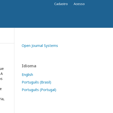
Cadastro
Acesso
Open Journal Systems
Idioma
que
 A
English
os
Português (Brasil)
 e
Português (Portugal)
ia,