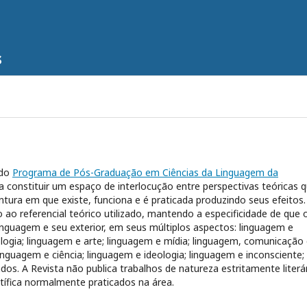
s
 do
Programa de Pós-Graduação em Ciências da Linguagem da
a constituir um espaço de interlocução entre perspectivas teóricas 
ura em que existe, funciona e é praticada produzindo seus efeitos.
ao referencial teórico utilizado, mantendo a especificidade de que 
linguagem e seu exterior, em seus múltiplos aspectos: linguagem e
logia; linguagem e arte; linguagem e mídia; linguagem, comunicação
linguagem e ciência; linguagem e ideologia; linguagem e inconsciente;
os. A Revista não publica trabalhos de natureza estritamente literár
ífica normalmente praticados na área.