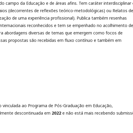
 campo da Educação e de áreas afins. Tem caráter interdisciplinar 
nsaios (decorrentes de reflexões teórico-metodológicas) ou Relatos d
ização de uma experiência profissional). Publica também resenhas
 e internacionais reconhecidos e tem se empenhado no acolhimento d
a abordagens diversas de temas que emergem como focos de
ssas propostas são recebidas em fluxo contínuo e também em
ão vinculada ao Programa de Pós-Graduação em Educação,
ialmente descontinuada em
2022
e não está mais recebendo submiss